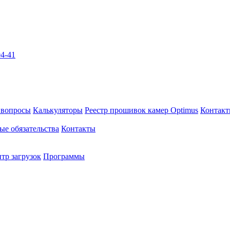
04-41
 вопросы
Калькуляторы
Реестр прошивок камер Optimus
Контак
ые обязательства
Контакты
тр загрузок
Программы