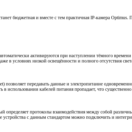
нет бюджетная и вместе с тем практичная IP-камера Optimus. П
автоматически активируются при наступлении тёмного времени
аже в условиях низкой освещённости и полного отсутствия свет
ernet) позволяет передавать данные и электропитание одновремен
ь в использовании кабелей питания пропадает, что существенно
рый определяет протоколы взаимодействия между собой различны
ые устройства с данным стандартом можно подключить и инте