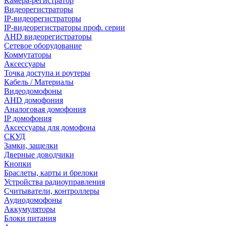
Камера-регистратор
Видеорегистраторы
IP-видеорегистраторы
IP-видеорегистраторы проф. серии
AHD видеорегистраторы
Сетевое оборудование
Коммутаторы
Аксессуары
Точка доступа и роутеры
Кабель / Материалы
Видеодомофоны
AHD домофония
Аналоговая домофония
IP домофония
Аксессуары для домофона
СКУД
Замки, защелки
Дверные доводчики
Кнопки
Браслеты, карты и брелоки
Устройства радиоуправления
Считыватели, контроллеры
Аудиодомофоны
Аккумуляторы
Блоки питания