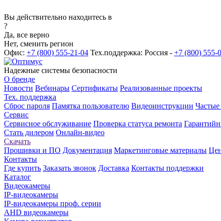
Вы действительно находитесь в
?
Да, все верно
Нет, сменить регион
Офис:
+7 (800) 555-21-04
Тех.поддержка: Россия -
+7 (800) 555-
Надежные системы безопасности
О бренде
Новости
Вебинары
Сертификаты
Реализованные проекты
Тех. поддержка
Сброс пароля
Памятка пользователю
Видеоинструкции
Частые
Сервис
Сервисное обслуживание
Проверка статуса ремонта
Гарантийн
Стать дилером
Онлайн-видео
Скачать
Прошивки и ПО
Документация
Маркетинговые материалы
Цен
Контакты
Где купить
Заказать звонок
Доставка
Контакты поддержки
Каталог
Видеокамеры
IP-видеокамеры
IP-видеокамеры проф. серии
AHD видеокамеры