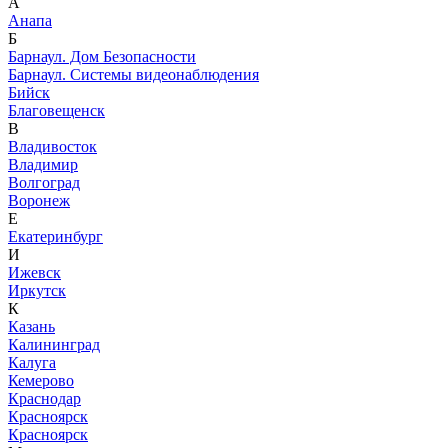
А
Анапа
Б
Барнаул. Дом Безопасности
Барнаул. Системы видеонаблюдения
Бийск
Благовещенск
В
Владивосток
Владимир
Волгоград
Воронеж
Е
Екатеринбург
И
Ижевск
Иркутск
К
Казань
Калининград
Калуга
Кемерово
Краснодар
Красноярск
Красноярск