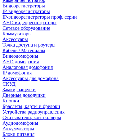
Камера-регистратор
Видеорегистраторы
IP-видеорегистраторы
IP-видеорегистраторы проф. серии
AHD видеорегистраторы
Сетевое оборудование
Коммутаторы
Аксессуары
Точка доступа и роутеры
Кабель / Материалы
Видеодомофоны
AHD домофония
Аналоговая домофония
IP домофония
Аксессуары для домофона
СКУД
Замки, защелки
Дверные доводчики
Кнопки
Браслеты, карты и брелоки
Устройства радиоуправления
Считыватели, контроллеры
Аудиодомофоны
Аккумуляторы
Блоки питания