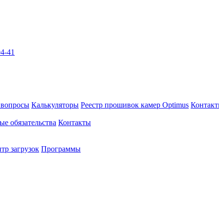
04-41
 вопросы
Калькуляторы
Реестр прошивок камер Optimus
Контак
ые обязательства
Контакты
тр загрузок
Программы