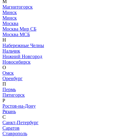
М
Магнитогорск
Минск
Минск
Москва
Москва Мир СБ
Москва МСБ
Н
Набережные Челны
Нальчик
Нижний Новгород
Новосибирск
О
Омск
Оренбург
П
Пермь
Пятигорск
Р
Ростов-на-Дону
Рязань
С
Санкт-Петербург
Саратов
Ставрополь