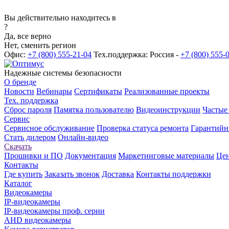
Вы действительно находитесь в
?
Да, все верно
Нет, сменить регион
Офис:
+7 (800) 555-21-04
Тех.поддержка: Россия -
+7 (800) 555-
Надежные системы безопасности
О бренде
Новости
Вебинары
Сертификаты
Реализованные проекты
Тех. поддержка
Сброс пароля
Памятка пользователю
Видеоинструкции
Частые
Сервис
Сервисное обслуживание
Проверка статуса ремонта
Гарантийн
Стать дилером
Онлайн-видео
Скачать
Прошивки и ПО
Документация
Маркетинговые материалы
Цен
Контакты
Где купить
Заказать звонок
Доставка
Контакты поддержки
Каталог
Видеокамеры
IP-видеокамеры
IP-видеокамеры проф. серии
AHD видеокамеры