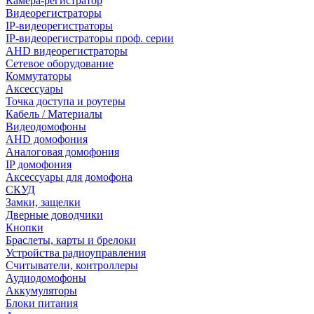
Камера-регистратор
Видеорегистраторы
IP-видеорегистраторы
IP-видеорегистраторы проф. серии
AHD видеорегистраторы
Сетевое оборудование
Коммутаторы
Аксессуары
Точка доступа и роутеры
Кабель / Материалы
Видеодомофоны
AHD домофония
Аналоговая домофония
IP домофония
Аксессуары для домофона
СКУД
Замки, защелки
Дверные доводчики
Кнопки
Браслеты, карты и брелоки
Устройства радиоуправления
Считыватели, контроллеры
Аудиодомофоны
Аккумуляторы
Блоки питания