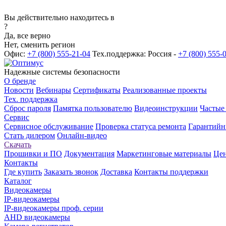
Вы действительно находитесь в
?
Да, все верно
Нет, сменить регион
Офис:
+7 (800) 555-21-04
Тех.поддержка: Россия -
+7 (800) 555-
Надежные системы безопасности
О бренде
Новости
Вебинары
Сертификаты
Реализованные проекты
Тех. поддержка
Сброс пароля
Памятка пользователю
Видеоинструкции
Частые
Сервис
Сервисное обслуживание
Проверка статуса ремонта
Гарантийн
Стать дилером
Онлайн-видео
Скачать
Прошивки и ПО
Документация
Маркетинговые материалы
Цен
Контакты
Где купить
Заказать звонок
Доставка
Контакты поддержки
Каталог
Видеокамеры
IP-видеокамеры
IP-видеокамеры проф. серии
AHD видеокамеры