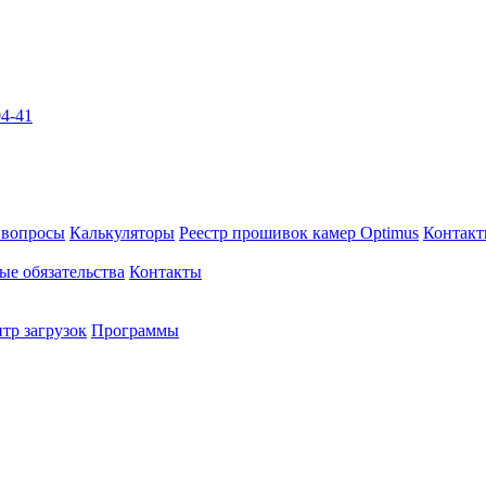
04-41
 вопросы
Калькуляторы
Реестр прошивок камер Optimus
Контак
ые обязательства
Контакты
тр загрузок
Программы